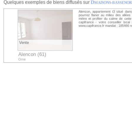
Quelques exemples de biens diffusés sur
D
MAISONS-BASSENO
Alencon, appartement t3 situé dans
pourrez flaner au milieu des allée
mètre et profiter du calme de cette
capifrance - votre conseiller loca
www.capifrance.fr mandat : 185466 r
Vente
Alencon (61)
Orne