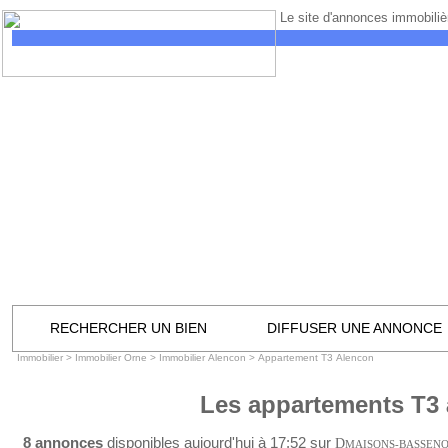
Le site d'annonces immobilièr
RECHERCHER UN BIEN
DIFFUSER UNE ANNONCE
Immobilier
>
Immobilier Orne
>
Immobilier Alencon
>
Appartement T3 Alencon
Les appartements T3
8 annonces
disponibles aujourd'hui à 17:52 sur
D
MAISONS-BASSEN