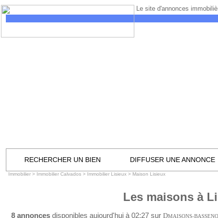
Le site d'annonces immobilièr
RECHERCHER UN BIEN
DIFFUSER UNE ANNONCE
Immobilier
>
Immobilier Calvados
>
Immobilier Lisieux
>
Maison Lisieux
Les maisons à Li
8 annonces
disponibles aujourd'hui à 02:27 sur
D
MAISONS-BASSEN