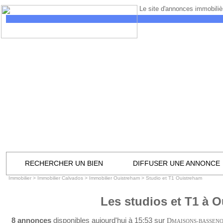
Le site d'annonces immobilièr
RECHERCHER UN BIEN
DIFFUSER UNE ANNONCE
Immobilier
>
Immobilier Calvados
>
Immobilier Ouistreham
>
Studio et T1 Ouistreham
Les studios et T1 à 
8 annonces
disponibles aujourd'hui à 15:53 sur
D
MAISONS-BASSEN