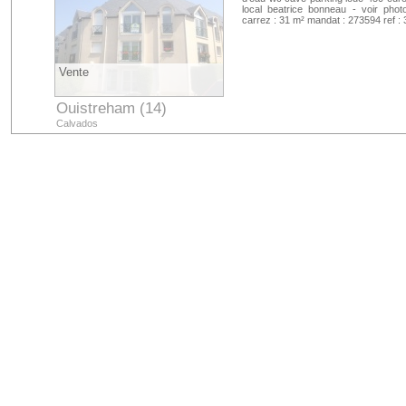
local beatrice bonneau - voir phot
carrez : 31 m² mandat : 273594 ref 
Vente
Ouistreham (14)
Calvados